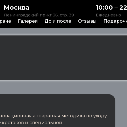
Москва
10:00 – 2
Ленинградский пр-кт 36, стр. 39
Ежедневно
враче
Галерея
До и после
Отзывы
Подароч
новационная аппаратная методика по уходу
микротоков и специальной