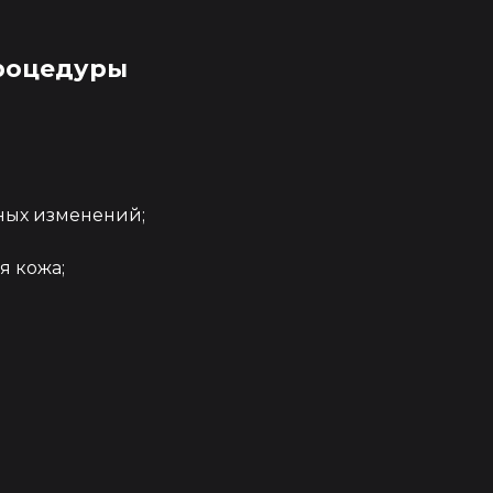
роцедуры
ных изменений;
я кожа;