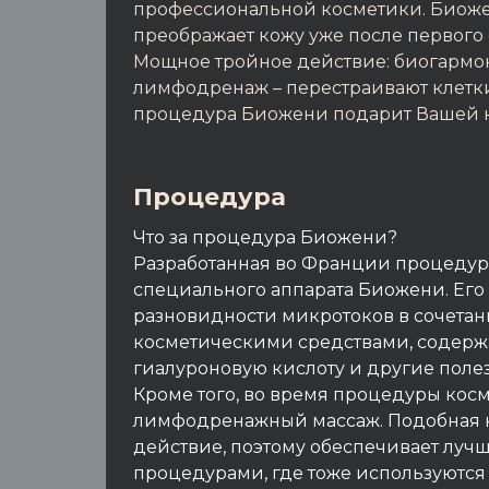
профессиональной косметики. Биоже
преображает кожу уже после первого 
Мощное тройное действие: биогармон
лимфодренаж – перестраивают клетк
процедура Биожени подарит Вашей ко
Процедура
Что за процедура Биожени?
Разработанная во Франции процедур
специального аппарата Биожени. Его 
разновидности микротоков в сочета
косметическими средствами, содер
гиалуроновую кислоту и другие пол
Кроме того, во время процедуры кос
лимфодренажный массаж. Подобная 
действие, поэтому обеспечивает луч
процедурами, где тоже используются