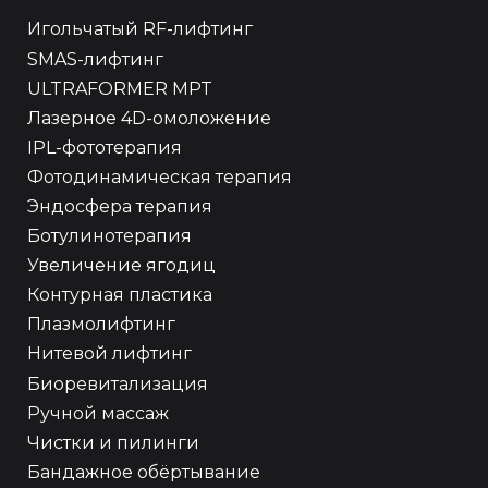
Игольчатый RF-лифтинг
SMAS-лифтинг
ULTRAFORMER MPT
Лазерное 4D-омоложение
IPL-фототерапия
Фотодинамическая терапия
Эндосфера терапия
Ботулинотерапия
Увеличение ягодиц
Контурная пластика
Плазмолифтинг
Нитевой лифтинг
Биоревитализация
Ручной массаж
Чистки и пилинги
Бандажное обёртывание