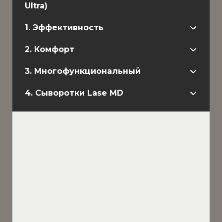
Ultra)
1. Эффективность
2. Комфорт
3. Многофункциональный
4. Сыворотки Lase MD
Абсолютно натуральные
ингредиенты
Без ароматизаторов
Без красителей
Без консервантов
Специально разработанные
наночастицы